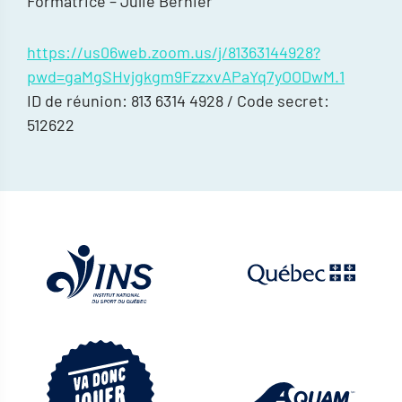
Formatrice – Julie Bernier
https://us06web.zoom.us/j/81363144928?
pwd=gaMgSHvjgkgm9FzzxvAPaYq7yOODwM.1
ID de réunion: 813 6314 4928 / Code secret:
512622