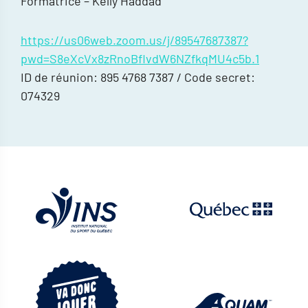
Formatrice – Kelly Haddad
https://us06web.zoom.us/j/89547687387?
pwd=S8eXcVx8zRnoBflvdW6NZfkqMU4c5b.1
ID de réunion: 895 4768 7387 / Code secret:
074329