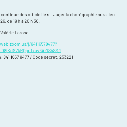
continue des officiel·le·s – Juger la chorégraphie aura lieu
26, de 19 h à 20 h 30.
 Valérie Larose
6web.zoom.us/j/84116578477?
08jKdG7kRQpu1xuv6AZiS5SS.1
compétitions
n: 841 1657 8477 / Code secret: 253221
énements et
re
ntraînement
ort, plusieurs
ée
daptée (NAA)
thlète