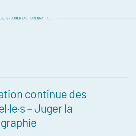
L·LE·S – JUGER LA CHORÉGRAPHIE
tion continue des
el·le·s – Juger la
graphie