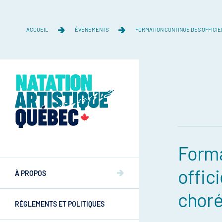
ACCUEIL
ÉVÉNEMENTS
FORMATION CONTINUE DES OFFICIE
Forma
Équipe
offici
Équipe
À PROPOS
Mission et valeurs
choré
Mission et valeurs
RÈGLEMENTS ET POLITIQUES
Commissions
Athlètes
Commissions