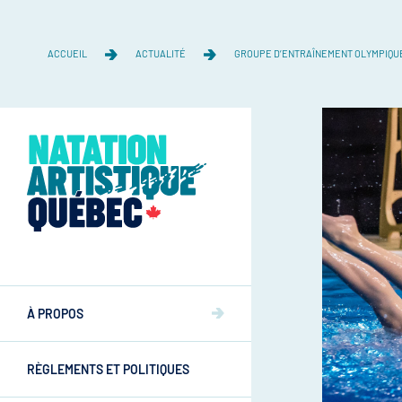
ACCUEIL
ACTUALITÉ
GROUPE D’ENTRAÎNEMENT OLYMPIQUE
Équipe
Équipe
À PROPOS
Mission et valeurs
Mission et valeurs
RÈGLEMENTS ET POLITIQUES
Commissions
Athlètes
Commissions