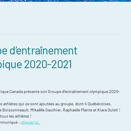
e d’entraînement
compétitions
ique 2020-2021
énements et
re
ntraînement
stique Canada présente son Groupe d’entraînement olympique 2020-
ort, plusieurs
lles athlètes qui se sont ajoutées au groupe, dont 4 Québécoises.
e Boissonneault, Mikaëlle Gauthier, Raphaelle Plante et Kiara Quieti !
ée
 tous les athlètes !
daptée (NAA)
communiqué :
cliquez ici.
thlète