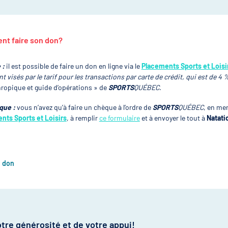
t faire son don?
 :
il est possible de faire un don en ligne via le
Placements Sports et Loisi
nt visés par le tarif pour les transactions par carte de crédit, qui est de 4 
hropique et guide d’opérations » de
SPORTS
QUÉBEC
.
que :
vous n’avez qu’à faire un chèque à l’ordre de
SPORTS
QUÉBEC
, en me
nts Sports et Loisirs
, à remplir
ce formulaire
et à envoyer le tout à
Natati
n don
tre générosité et de votre appui!