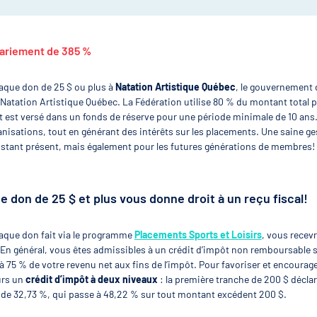
ariement de 385 %
aque don de 25 $ ou plus à
Natation Artistique Québec
, le gouvernement
 Natation Artistique Québec. La Fédération utilise 80 % du montant total
est versé dans un fonds de réserve pour une période minimale de 10 ans. 
anisations, tout en générant des intérêts sur les placements. Une saine g
compétitions
énements et
instant présent, mais également pour les futures générations de membres!
re
 don de 25 $ et plus vous donne droit à un reçu fiscal!
ntraînement
aque don fait via le programme
Placements Sports et Loisirs
, vous recevr
ort, plusieurs
 En général, vous êtes admissibles à un crédit d’impôt non remboursable 
 à 75 % de votre revenu net aux fins de l’impôt. Pour favoriser et encourage
ée
urs un
crédit d’impôt à deux niveaux
: la première tranche de 200 $ décla
daptée (NAA)
 de 32,73 %, qui passe à 48,22 % sur tout montant excédent 200 $.
thlète