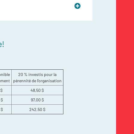
e!
onible
20 % investis pour la
ement
pérennité de l’organisation
 $
48,50 $
 $
97,00 $
 $
242,50 $