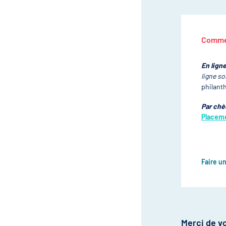
Commen
En ligne
ligne so
philant
Par chè
Placeme
Faire u
Merci de vo