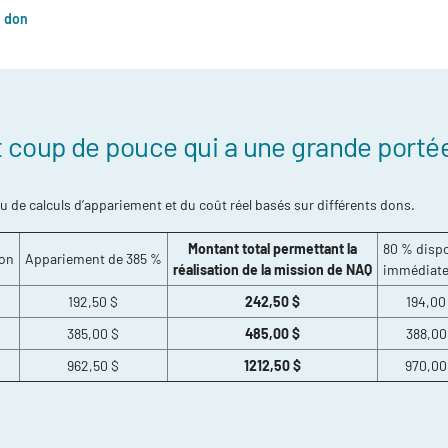
n don
es blessures
ce
t coup de pouce qui a une grande porté
au de calculs d’appariement et du coût réel basés sur différents dons.
Montant total permettant la
80 % disp
on
Appariement de 385 %
réalisation de la mission de NAQ
immédiat
192,50 $
242,50 $
194,00
385,00 $
485,00 $
388,00
962,50 $
1212,50 $
970,00