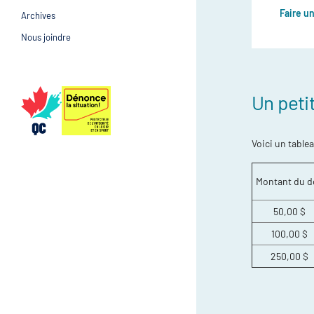
Faire u
Archives
Prévention et suivi d
Gestion et gouvernance
Nous joindre
Gestion et gouvernan
Un peti
Voici un table
Montant du d
50,00 $
100,00 $
250,00 $