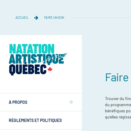
ACCUEIL
FAIRE UN DON
Faire
Équipe
Trouver du fin
Équipe
À PROPOS
du programme
Mission et valeurs
bénéfiques pou
Mission et valeurs
qu’elles régiss
RÈGLEMENTS ET POLITIQUES
Commissions
Athlètes
Commissions