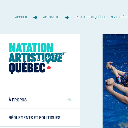
ACCUEIL
ACTUALITÉ
GALA SPORTS QUÉBEC : SYLVIE FRÉC
Équipe
Équipe
À PROPOS
Mission et valeurs
Mission et valeurs
RÈGLEMENTS ET POLITIQUES
Commissions
Athlètes
Commissions