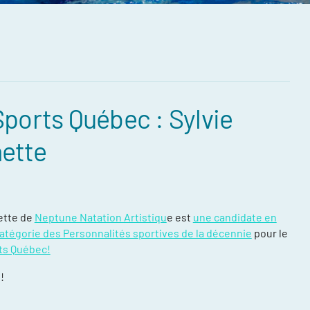
Sports Québec : Sylvie
compétitions
ette
énements et
re
ntraînement
ette de
Neptune Natation Artistiqu
e est
une candidate en
 catégorie des Personnalités sportives de la décennie
pour le
ort, plusieurs
ts Québec!
ée
!
daptée (NAA)
thlète