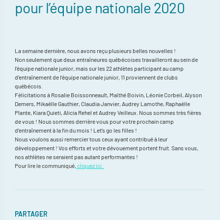
pour l’équipe nationale 2020
La semaine dernière, nous avons reçu plusieurs belles nouvelles !
Non seulement que deux entraîneures québécoises travailleront au sein de
l’équipe nationale junior, mais sur les 22 athlètes participant au camp
d’entraînement de l’équipe nationale junior, 11 proviennent de clubs
québécois.
Félicitations à Rosalie Boissonneault, Maïthé Boivin, Léonie Corbeil, Alyson
Demers, Mikaëlle Gauthier, Claudia Janvier, Audrey Lamothe, Raphaëlle
Plante, Kiara Quieti, Alicia Rehel et Audrey Veilleux. Nous sommes très fières
de vous ! Nous sommes derrière vous pour votre prochain camp
d’entraînement à la fin du mois ! Let’s go les filles !
Nous voulons aussi remercier tous ceux ayant contribué à leur
développement ! Vos efforts et votre dévouement portent fruit. Sans vous,
nos athlètes ne seraient pas autant performantes !
Pour lire le communiqué,
cliquez ici.
PARTAGER