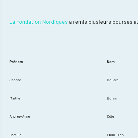
La Fondation Nordiques
a remis plusieurs bourses au
Prénom
Nom
Jeanne
Boilard
Maïthé
Boivin
Andrée-Anne
Côté
Camille
Fiola-Dion