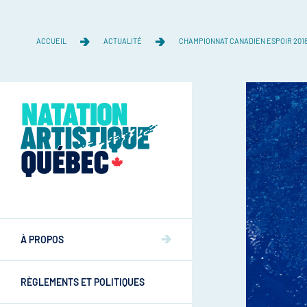
ACCUEIL
ACTUALITÉ
CHAMPIONNAT CANADIEN ESPOIR 2018
Équipe
Équipe
À PROPOS
Mission et valeurs
Mission et valeurs
RÈGLEMENTS ET POLITIQUES
Commissions
Athlètes
Commissions