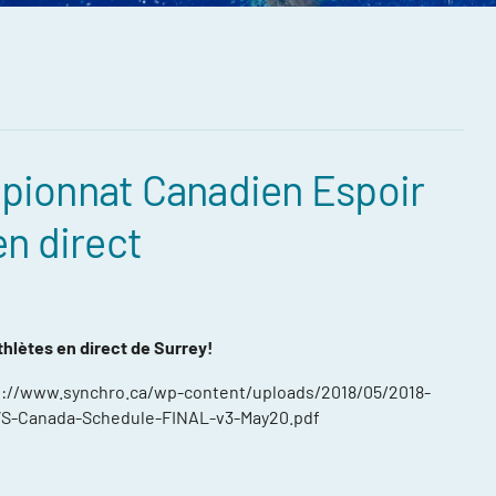
ionnat Canadien Espoir
compétitions
en direct
énements et
re
ntraînement
thlètes en direct de Surrey!
ort, plusieurs
tp://www.synchro.ca/wp-content/uploads/2018/05/2018-
S-Canada-Schedule-FINAL-v3-May20.pdf
ée
daptée (NAA)
thlète