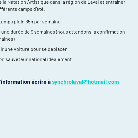
 la Natation Artistique dans la région de Laval et entraîner
ifférents camps d’été.
temps plein 35h par semaine
 d’une durée de 9 semaines (nous attendons la confirmation
maines)
oir une voiture pour se déplacer
on sauveteur national idéalement
compétitions
énements et
’information écrire à
synchrolaval@hotmail.com
re
ntraînement
ort, plusieurs
ée
daptée (NAA)
thlète