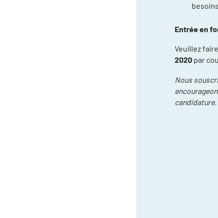
besoins
Entrée en fo
Veuillez fair
2020
par cour
Nous souscriv
encourageons
candidature.