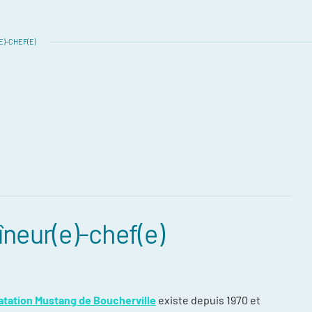
)-CHEF(E)
îneur(e)-chef(e)
atation Mustang de Boucherville
existe depuis 1970 et