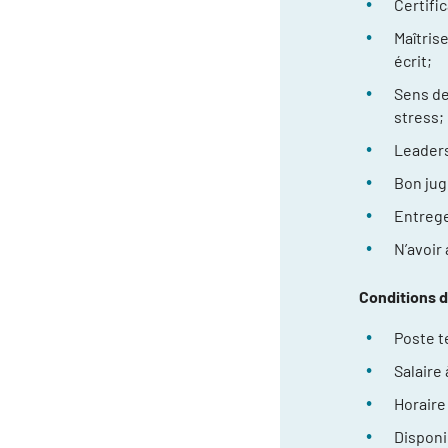
Certifi
Maîtrise
écrit;
Sens de
stress;
Leaders
Bon jug
Entrege
N’avoir
Conditions de
Poste t
Salaire
Horaire 
Disponib