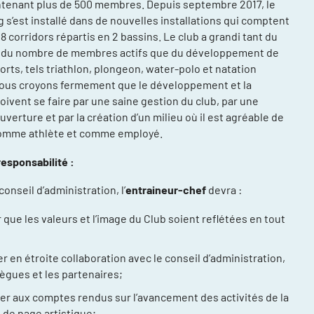
tenant plus de 500 membres. Depuis septembre 2017, le
 s’est installé dans de nouvelles installations qui comptent
 corridors répartis en 2 bassins. Le club a grandi tant du
e du nombre de membres actifs que du développement de
rts, tels triathlon, plongeon, water-polo et natation
Nous croyons fermement que le développement et la
oivent se faire par une saine gestion du club, par une
verture et par la création d’un milieu où il est agréable de
comme athlète et comme employé.
compétitions
énements et
responsabilité :
re
onseil d’administration, l’
entraineur-chef
devra :
ntraînement
 que les valeurs et l’image du Club soient reflétées en tout
ort, plusieurs
er en étroite collaboration avec le conseil d’administration,
ée
lègues et les partenaires;
daptée (NAA)
thlète
per aux comptes rendus sur l’avancement des activités de la
n de nage artistique;