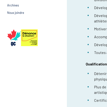
Archives
Prévention et suivi d
Dévelop
Gestion et gouvernance
Nous joindre
Dévelop
Gestion et gouvernan
athlète
Motiver
Accompa
Dévelop
Toutes 
Qualificatio
Détenir 
physiqu
Plus de
artistiq
Certifi