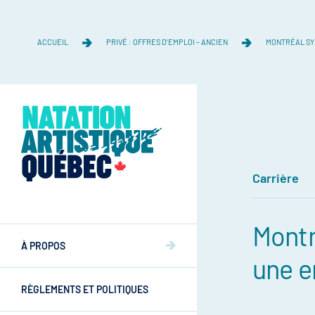
ACCUEIL
PRIVÉ : OFFRES D’EMPLOI – ANCIEN
MONTRÉAL SY
Carrière
Équipe
Montr
Équipe
À PROPOS
Mission et valeurs
une e
Mission et valeurs
RÈGLEMENTS ET POLITIQUES
Commissions
Athlètes
Commissions