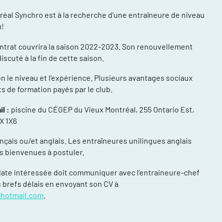
réal Synchro est à la recherche d’une entraîneure de niveau
u!
ntrat couvrira la saison 2022-2023. Son renouvellement
iscuté à la fin de cette saison.
n le niveau et l’expérience. Plusieurs avantages sociaux
ts de formation payés par le club.
compétitions
énements et
l :
piscine du CÉGEP du Vieux Montréal, 255 Ontario Est,
X 1X6
re
nçais ou/et anglais. Les entraîneures unilingues anglais
ntraînement
es bienvenues à postuler.
ort, plusieurs
ate intéressée doit communiquer avec l’entraineure-chef
s brefs délais en envoyant son CV à
ée
hotmail.com
.
daptée (NAA)
thlète