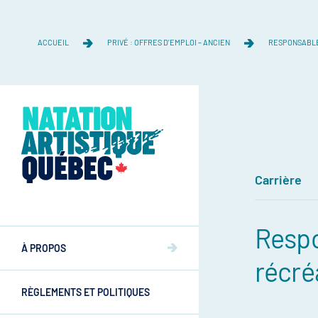
ACCUEIL
PRIVÉ : OFFRES D’EMPLOI – ANCIEN
RESPONSABLE
Carrière
Équipe
Resp
Équipe
À PROPOS
Mission et valeurs
récré
Mission et valeurs
RÈGLEMENTS ET POLITIQUES
Commissions
Athlètes
Commissions