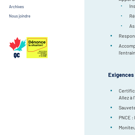
In
Archives
Prévention et suivi d
Gestion et gouvernance
Ré
Nous joindre
Gestion et gouvernan
As
Respons
Accompl
l’entra
Exigences 
Certifi
Allez à 
Sauvete
PNCE : 
Moniteu