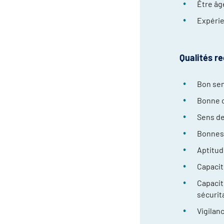
Être âg
Expéri
Qualités r
Bon sen
Bonne c
Sens de
Bonnes 
Aptitud
Capacit
Capacit
sécurit
Vigilan