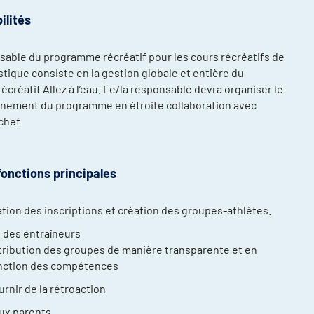
lités
sable du programme récréatif pour les cours récréatifs de
stique consiste en la gestion globale et entière du
créatif Allez à l’eau. Le/la responsable devra organiser le
nnement du programme en étroite collaboration avec
-chef
compétitions
énements et
fonctions principales
re
ntraînement
tion des inscriptions et création des groupes-athlètes.
 des entraîneurs
ort, plusieurs
tribution des groupes de manière transparente et en
nction des compétences
ée
daptée (NAA)
urnir de la rétroaction
thlète
ux parents