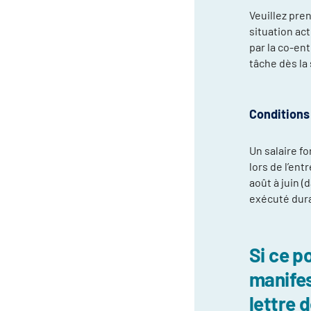
Veuillez pren
situation ac
par la co-en
tâche dès la
Conditions 
Un salaire f
lors de l’en
août à juin 
exécuté dura
Si ce p
manifes
lettre 