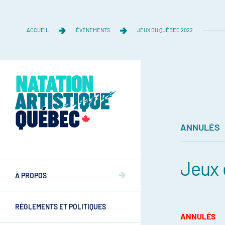
ACCUEIL
ÉVÉNEMENTS
JEUX DU QUÉBEC 2022
ANNULÉS
Équipe
Jeux 
Équipe
À PROPOS
Mission et valeurs
Mission et valeurs
RÈGLEMENTS ET POLITIQUES
Commissions
ANNULÉS
Athlètes
Commissions