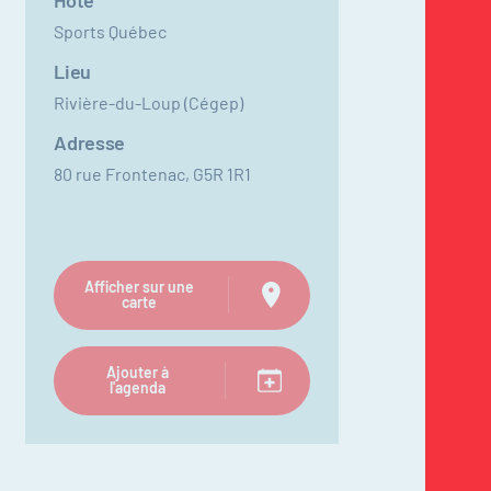
Hôte
Sports Québec
Lieu
Rivière-du-Loup (Cégep)
Adresse
80 rue Frontenac, G5R 1R1
Afficher sur une
carte
Ajouter à
l'agenda