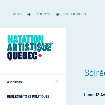
ACCUEIL
ÉVÉNEMENTS
SOIRÉE DES OFFICIELS
Soiré
Équipe
Équipe
À PROPOS
Mission et valeurs
Mission et valeurs
Lundi 12 Av
RÈGLEMENTS ET POLITIQUES
Commissions
Athlètes
Commissions