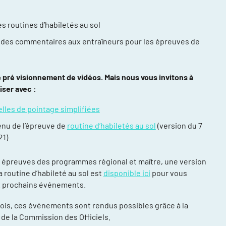
es routines d’habiletés au sol
des commentaires aux entraîneurs pour les épreuves de
de pré visionnement de vidéos. Mais nous vous invitons à
iser avec :
compétitions
énements et
lles de pointage simplifiées
enu de l’épreuve de
routine d’habiletés au sol
(version du 7
re
21)
ntraînement
s épreuves des programmes régional et maître, une version
ort, plusieurs
 routine d’habileté au sol est
disponible ici
pour vous
x prochains événements.
ée
ois, ces événements sont rendus possibles grâce à la
daptée (NAA)
thlète
 de la Commission des Officiels.