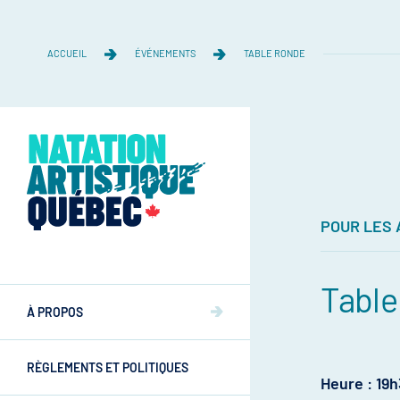
ACCUEIL
ÉVÉNEMENTS
TABLE RONDE
POUR LES
Équipe
Table
Équipe
À PROPOS
Mission et valeurs
Mission et valeurs
RÈGLEMENTS ET POLITIQUES
Commissions
Heure : 19
Athlètes
Commissions