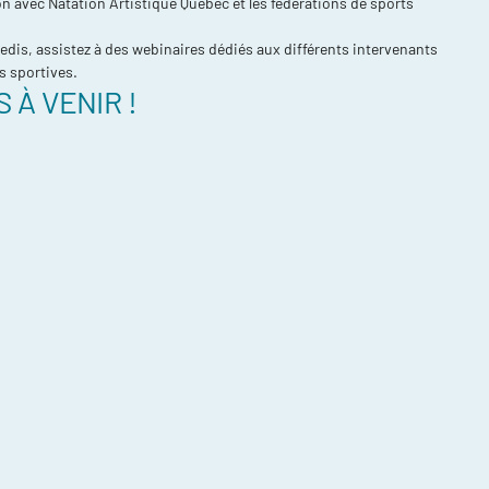
on avec Natation Artistique Québec et les fédérations de sports
edis, assistez à des webinaires dédiés aux différents intervenants
s sportives.
 À VENIR !
compétitions
énements et
re
ntraînement
ort, plusieurs
ée
daptée (NAA)
thlète