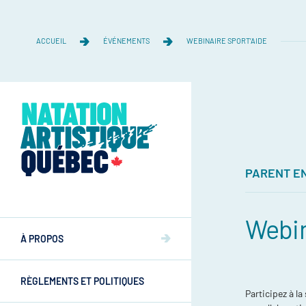
ACCUEIL
ÉVÉNEMENTS
WEBINAIRE SPORT’AIDE
PARENT E
Équipe
Webin
Équipe
À PROPOS
Mission et valeurs
Mission et valeurs
RÈGLEMENTS ET POLITIQUES
Commissions
Participez à la
Athlètes
Commissions