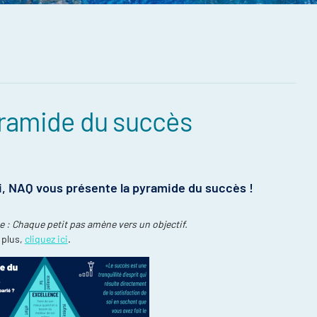
ramide du succès
compétitions
énements et
i, NAQ vous présente la pyramide du succès !
re
ntraînement
te : Chaque petit pas amène vers un objectif.
ort, plusieurs
 plus,
cliquez ici
.
ée
daptée (NAA)
thlète