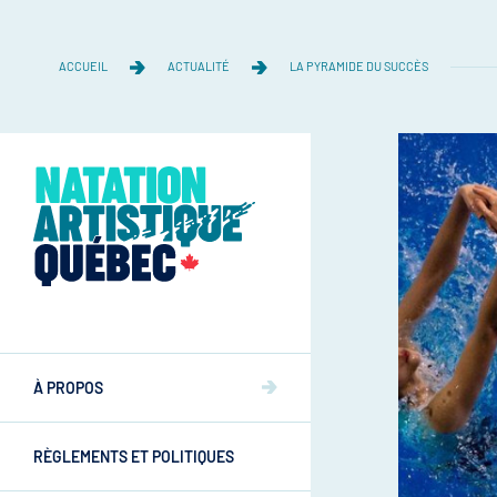
ACCUEIL
ACTUALITÉ
LA PYRAMIDE DU SUCCÈS
Équipe
Équipe
À PROPOS
Mission et valeurs
Mission et valeurs
RÈGLEMENTS ET POLITIQUES
Commissions
Athlètes
Commissions