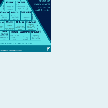
es blessures
ce