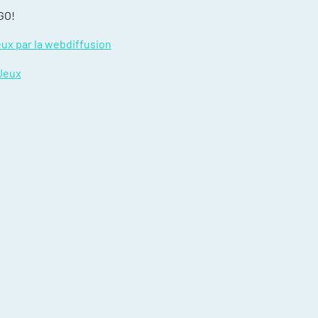
GO!
es blessures
eux par la webdiffusion
ce
Jeux