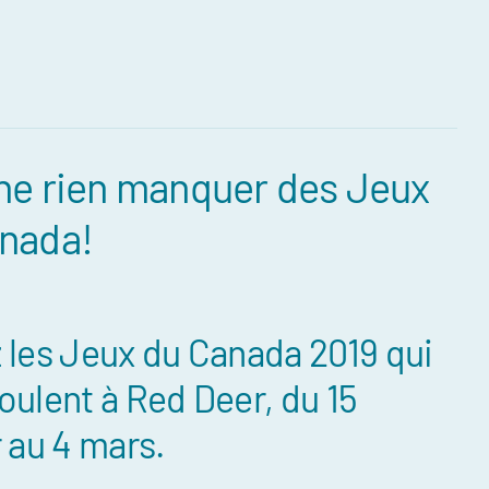
ne rien manquer des Jeux
compétitions
nada!
énements et
re
ntraînement
 les Jeux du Canada 2019 qui
ort, plusieurs
oulent à Red Deer, du 15
ée
r au 4 mars.
daptée (NAA)
thlète