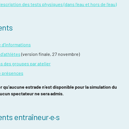
scription des tests physiques (dans l’eau et hors de l’eau)
es blessures
ce
nts
 d’informations
d’athlètes
(version finale, 27 novembre)
ns des groupes par atelier
e présences
er qu’aucune estrade n’est disponible pour la simulation du
ucun spectateur ne sera admis.
ts entraîneur·e·s