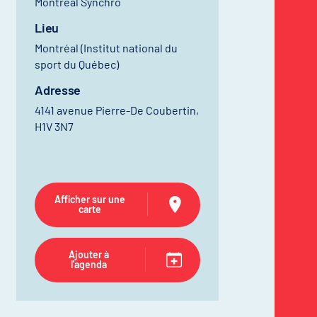
Montréal Synchro
Lieu
Montréal (Institut national du
sport du Québec)
Adresse
4141 avenue Pierre-De Coubertin,
H1V 3N7
Afficher sur une
carte
Ajouter à
l'agenda