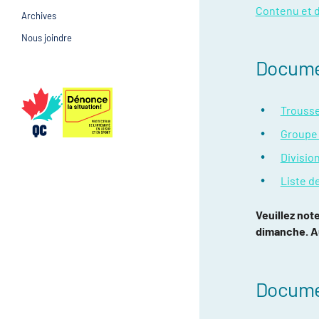
Contenu et de
Archives
Prévention et suivi d
Gestion et gouvernance
Nous joindre
Gestion et gouvernan
Docume
Trousse
Groupe 
Divisio
Liste d
Veuillez not
dimanche. A
Documen