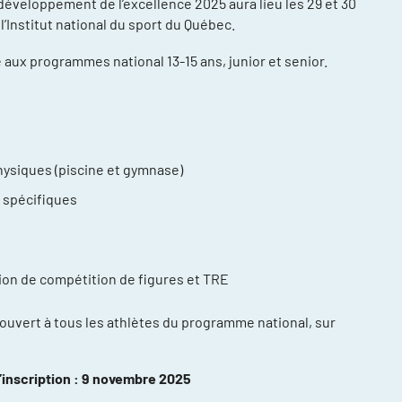
éveloppement de l’excellence 2025 aura lieu les 29 et 30
l’Institut national du sport du Québec.
é aux programmes national 13-15 ans, junior et senior.
hysiques (piscine et gymnase)
compétitions
énements et
s spécifiques
re
ntraînement
ion de compétition de figures et TRE
ort, plusieurs
ouvert à tous les athlètes du programme national, sur
ée
daptée (NAA)
d’inscription : 9 novembre 2025
thlète