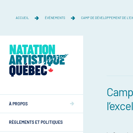
ACCUEIL
ÉVÉNEMENTS
CAMP DE DÉVELOPPEMENT DE L’E
Camp
Équipe
l’exc
Équipe
À PROPOS
Mission et valeurs
Mission et valeurs
RÈGLEMENTS ET POLITIQUES
Commissions
Athlètes
Commissions