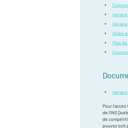
Contenu
Horaire
Horaire
Ordre d
Plan de
Contenu
Documen
Horaire 
Pour l’accès
de l’INS Qué
de compétitio
pouvez soit p