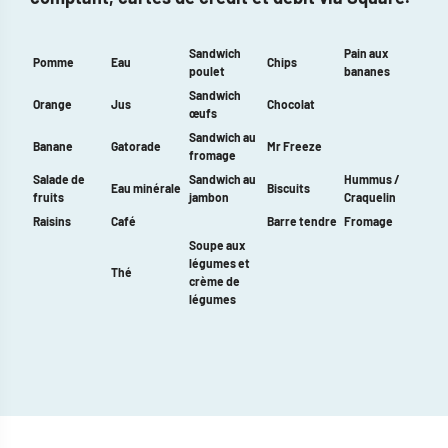
Sandwich
Pain aux
Pomme
Eau
Chips
poulet
bananes
Sandwich
Orange
Jus
Chocolat
œufs
Sandwich au
Banane
Gatorade
Mr Freeze
fromage
Salade de
Sandwich au
Hummus /
Eau minérale
Biscuits
fruits
jambon
Craquelin
Raisins
Café
Barre tendre
Fromage
Soupe aux
légumes et
Thé
crème de
légumes