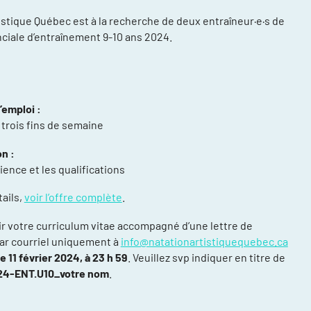
istique Québec est à la recherche de deux entraîneur·e·s de
inciale d’entraînement 9-10 ans 2024.
’emploi :
 trois fins de semaine
compétitions
énements et
n :
ience et les qualifications
re
tails,
voir l’offre complète
.
ntraînement
ir votre curriculum vitae accompagné d’une lettre de
ort, plusieurs
ar courriel uniquement à
info@natationartistiquequebec.ca
le 11 février 2024, à 23 h 59
. Veuillez svp indiquer en titre de
ée
24-ENT.U10_votre nom
.
daptée (NAA)
thlète