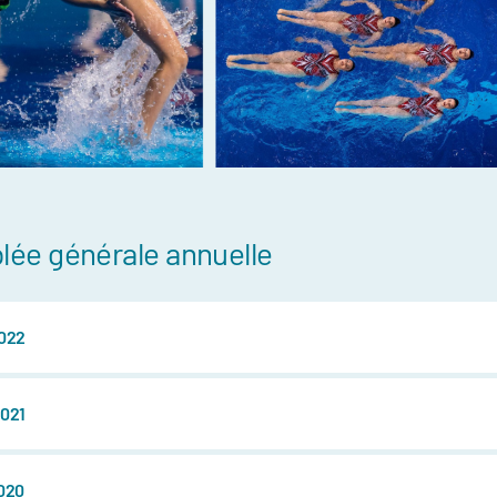
compétitions
énements et
ée générale annuelle
re
ntraînement
022
ort, plusieurs
021
ée
daptée (NAA)
thlète
020