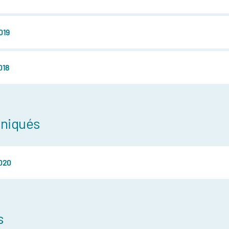
es blessures
019
ce
018
niqués
020
s