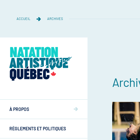
ACCUEIL
ARCHIVES
Archi
Équipe
Équipe
À PROPOS
Mission et valeurs
Mission et valeurs
RÈGLEMENTS ET POLITIQUES
Commissions
Athlètes
Commissions