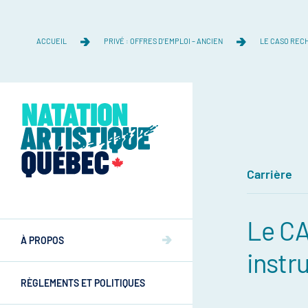
ACCUEIL
PRIVÉ : OFFRES D’EMPLOI – ANCIEN
LE CASO RECH
Carrière
Équipe
Le CA
Équipe
À PROPOS
Mission et valeurs
instr
Mission et valeurs
RÈGLEMENTS ET POLITIQUES
Commissions
Athlètes
Commissions