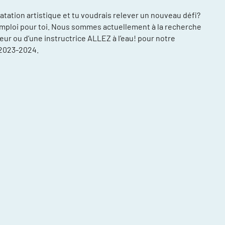
natation artistique et tu voudrais relever un nouveau défi?
emploi pour toi. Nous sommes actuellement à la recherche
eur ou d’une instructrice ALLEZ à l’eau! pour notre
2023-2024.
compétitions
énements et
re
ntraînement
ort, plusieurs
ée
daptée (NAA)
thlète