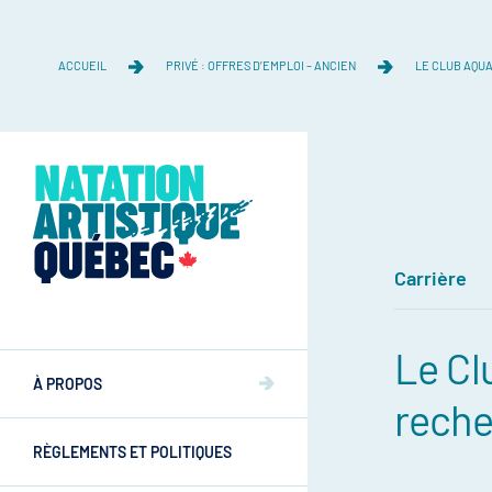
ACCUEIL
PRIVÉ : OFFRES D’EMPLOI – ANCIEN
LE CLUB AQUA
Carrière
Équipe
Le Cl
Équipe
À PROPOS
Mission et valeurs
reche
Mission et valeurs
RÈGLEMENTS ET POLITIQUES
Commissions
Athlètes
Commissions