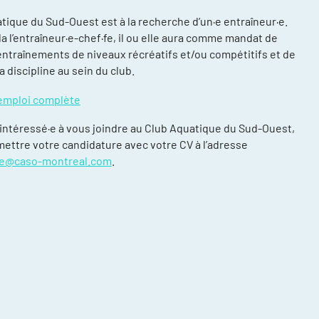
tique du Sud-Ouest est à la recherche d’un·e entraîneur·e.
a l’entraîneur·e-chef·fe, il ou elle aura comme mandat de
traînements de niveaux récréatifs et/ou compétitifs et de
a discipline au sein du club.
d’emploi complète
 intéressé·e à vous joindre au Club Aquatique du Sud-Ouest,
compétitions
mettre votre candidature avec votre CV à l’adresse
énements et
que@caso-montreal.com
.
re
ntraînement
ort, plusieurs
ée
daptée (NAA)
thlète