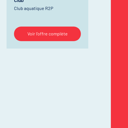
Club
Club aquatique R2P
Voir l'offre complète