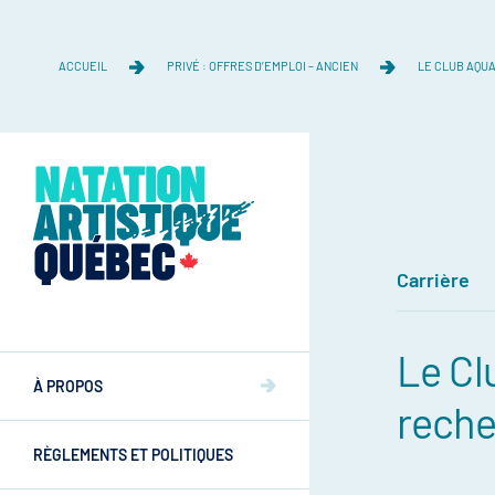
ACCUEIL
PRIVÉ : OFFRES D’EMPLOI – ANCIEN
LE CLUB AQUA
Carrière
Équipe
Le Cl
Équipe
À PROPOS
Mission et valeurs
reche
Mission et valeurs
RÈGLEMENTS ET POLITIQUES
Commissions
Athlètes
Commissions