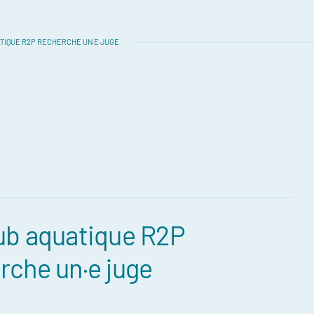
TIQUE R2P RECHERCHE UN·E JUGE
ub aquatique R2P
rche un·e juge