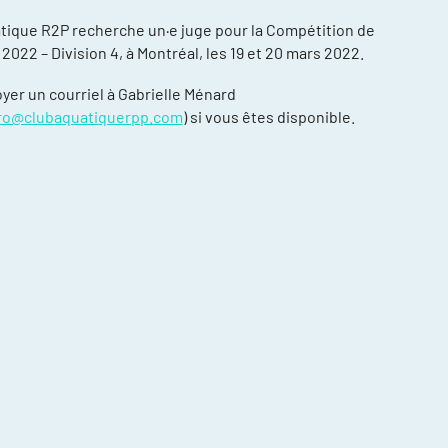
tique R2P recherche un·e juge pour la Compétition de
 2022 – Division 4, à Montréal, les 19 et 20 mars 2022.
oyer un courriel à Gabrielle Ménard
ro@clubaquatiquerpp.com
) si vous êtes disponible.
compétitions
énements et
re
ntraînement
ort, plusieurs
ée
daptée (NAA)
thlète