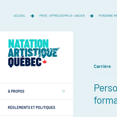
ACCUEIL
PRIVÉ : OFFRES D’EMPLOI – ANCIEN
PERSONNE-RE
Carrière
Équipe
Perso
Équipe
À PROPOS
Mission et valeurs
forma
Mission et valeurs
RÈGLEMENTS ET POLITIQUES
Commissions
Athlètes
Commissions