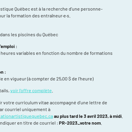
istique Québec est à la recherche d’une personne-
ur la formation des entraîneur·e·s.
t dans les piscines du Québec
’emploi :
 heures variables en fonction du nombre de formations
compétitions
énements et
n :
le en vigueur (à compter de 25,00 $ de l’heure)
re
ntraînement
tails,
voir l’offre complète
.
ort, plusieurs
ir votre curriculum vitae accompagné d’une lettre de
ar courriel uniquement à
ée
ationartistiquequebec.ca
au plus tard le 3 avril 2023, à midi
.
daptée (NAA)
indiquer en titre de courriel :
PR-2023_votre nom
.
thlète