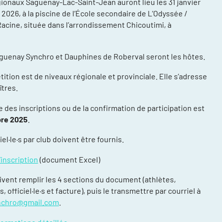
ionaux Saguenay-Lac-Saint-Jean auront lieu les 31 janvier
r 2026, à la piscine de l’École secondaire de L’Odyssée /
cine, située dans l’arrondissement Chicoutimi, à
guenay Synchro et Dauphines de Roberval seront les hôtes.
ition est de niveaux régionale et provinciale. Elle s’adresse
îtres.
compétitions
énements et
e des inscriptions ou de la confirmation de participation est
re 2025
.
re
ciel·le·s par club doivent être fournis.
ntraînement
’inscription
(document Excel)
ort, plusieurs
ivent remplir les 4 sections du document (athlètes,
ée
s, officiel·le·s et facture), puis le transmettre par courriel à
nchro@gmail.com
.
daptée (NAA)
thlète