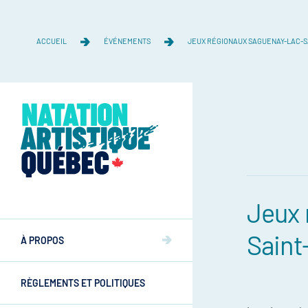
ACCUEIL
ÉVÉNEMENTS
JEUX RÉGIONAUX SAGUENAY-LAC-S
Jeux 
Équipe
Saint
Équipe
À PROPOS
Mission et valeurs
Mission et valeurs
RÈGLEMENTS ET POLITIQUES
Commissions
Athlètes
Commissions