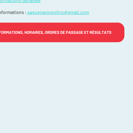
formations détaillée
es blessures
informations :
saguenaysynchro@gmail.com
ce