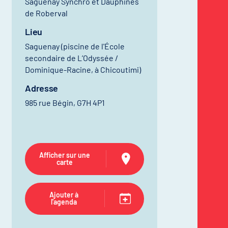
Saguenay Synchro et Dauphines
de Roberval
Lieu
Saguenay (piscine de l'École
secondaire de L’Odyssée /
Dominique-Racine, à Chicoutimi)
Adresse
985 rue Bégin, G7H 4P1
Afficher sur une
carte
Ajouter à
l'agenda